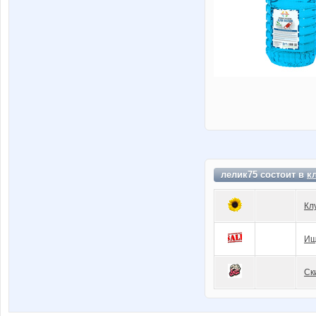
лелик75 состоит в
к
Кл
Ищ
Ск