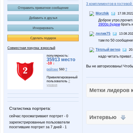
3 комплиментов в гостевой 
Отправить приватное сообщение
Morzhik
17.08.2022
Добавить в друзья
Доброе утро,прочит
3900р.будем
брать и
Игнорировать
лелик75
13.08.202
Сделать подарок
там по 50 сообщений
Совместная покупка: взрослый
Тёплый ветер
20
популярность:
надо читать приват..
35913 место
-10 ↓
Вы не авторизованы! Чтоб
рейтинг
560
?
Привилегированный
пользователь
2
уровня
Метки лидеров
Статистика портрета:
сейчас просматривают портрет - 0
Интервью
зарегистрированные пользователи
посетившие портрет за 7 дней - 1